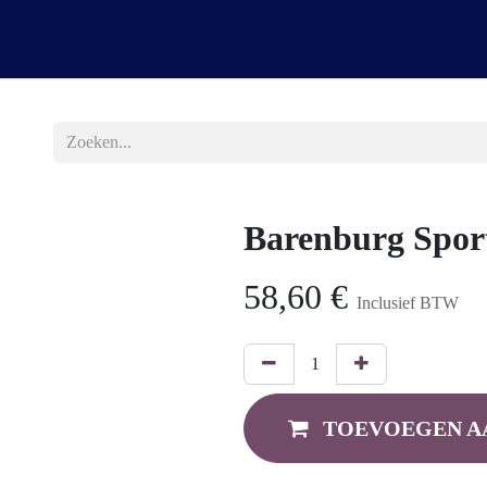
evering
werken bij Heco
Barenburg Spor
58,60
€
Inclusief BTW
TOEVOEGEN A