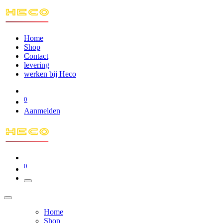
Home
Shop
Contact
levering
werken bij Heco
0
Aanmelden
0
Home
Shop