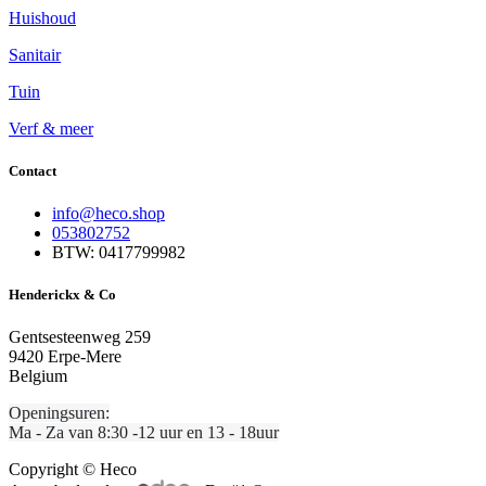
Huishoud
Sanitair​
Tuin
Verf & meer
Contact
info@heco.shop
053802752
BTW: 0417799982
Henderickx & Co
Gentsesteenweg 259
9420 Erpe-Mere
Belgium
Openingsuren:
Ma - Za van 8:30 -12 uur en 13 - 18uur
Copyright © Heco